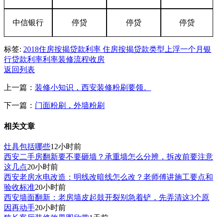
中信银行
停贷
停贷
停贷
标签:
2018住房按揭贷款利率 住房按揭贷款类型
上浮
一个月
银
行
贷款利率
利率
装修流程
收房
返回列表
上一篇：
装修小知识，西安装修粉刷要领。
下一篇：
门面粉刷，外墙粉刷
相关文章
灶具包括哪些
12小时前
西安二手房翻新要不要砸墙？承重墙怎么分辨，拆改前要注意
这几点
20小时前
西安老房水电改造：明线改暗线怎么改？老师傅讲施工要点和
验收标准
20小时前
西安墙面翻新：老房墙皮起鼓开裂别急着铲，先弄清这3个原
因再动手
20小时前