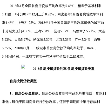
2018
年
1
月全国首套房贷款平均利率为
5.43%
，相当于基准利率
1.11
倍，环比
2017
年
12
月上升
0.93%
；同比去年
1
月首套房贷款平均利
率
4.46%
，上升
21.75%
。
2018
年
1
月全国首套房平均利率最低的城市前
十分别为厦门
4.96%
、上海
5.04%
、昆明
5.12%
、乌鲁木齐
5.21%
、大连
5.23%
、太原
5.27%
、哈尔滨
5.30%
、北京
5.33%
、广州
5.34%
、西安
5.35%
。
2018
年
1
月，一线城市首套房贷款平均利率处于
[5.04%
，
5.44%]
区间。一线城市首套平均利率均值低于二线城市。
住房按揭贷款类型
1
、住房公积金贷款
。
住房公积金贷款带有政策补贴性质，贷款利
率低，既低于同期商业银行贷款利率，还低于同期商业银行存款利