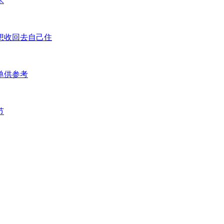
米
想收回去自己住
单供参考
节