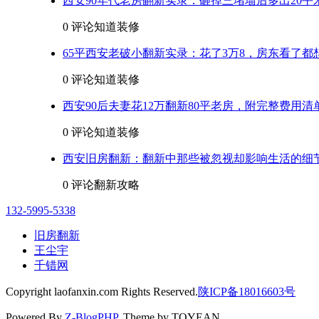
西安90年代老房翻新实录：砸掉三堵墙后多出20平
0 评论
知道装修
65平西安老破小翻新实录：花了3万8，房东看了都
0 评论
知道装修
西安90后夫妻花12万翻新80平老房，附完整费用清
0 评论
知道装修
西安旧房翻新：翻新中那些被忽视却影响生活的细
0 评论
翻新攻略
132-5995-5338
旧房翻新
王尘宇
千错网
Copyright laofanxin.com Rights Reserved.
陕ICP备18016603号
Powered By
Z-BlogPHP
. Theme by TOYEAN.