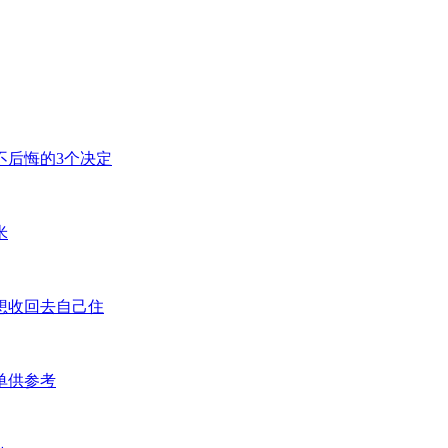
不后悔的3个决定
米
想收回去自己住
单供参考