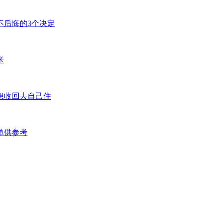
不后悔的3个决定
米
想收回去自己住
单供参考