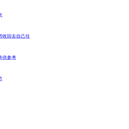
米
想收回去自己住
单供参考
节