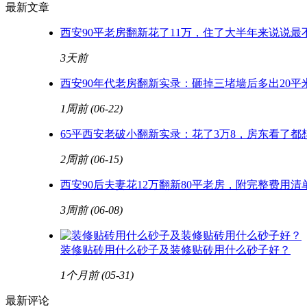
最新文章
西安90平老房翻新花了11万，住了大半年来说说最
3天前
西安90年代老房翻新实录：砸掉三堵墙后多出20平
1周前
(06-22)
65平西安老破小翻新实录：花了3万8，房东看了都
2周前
(06-15)
西安90后夫妻花12万翻新80平老房，附完整费用清
3周前
(06-08)
装修贴砖用什么砂子及装修贴砖用什么砂子好？
1个月前
(05-31)
最新评论