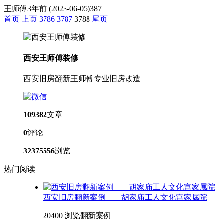
王师傅
3年前
(2023-06-05)
387
首页️
上页
3786
3787
3788
尾页
西安王师傅装修
西安旧房翻新王师傅专业旧房改造
109382
文章
0
评论
32375556
浏览
热门阅读
西安旧房翻新案例——胡家庙工人文化宫家属院
20400 浏览
翻新案例