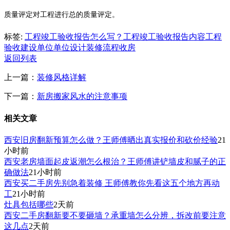
质量评定对工程进行总的质量评定。
标签:
工程竣工验收报告怎么写？工程竣工验收报告内容
工程
验收
建设单位
单位
设计
装修流程
收房
返回列表
上一篇：
装修风格详解
下一篇：
新房搬家风水的注意事项
相关文章
西安旧房翻新预算怎么做？王师傅晒出真实报价和砍价经验
21
小时前
西安老房墙面起皮返潮怎么根治？王师傅讲铲墙皮和腻子的正
确做法
21小时前
西安买二手房先别急着装修 王师傅教你先看这五个地方再动
工
21小时前
灶具包括哪些
2天前
西安二手房翻新要不要砸墙？承重墙怎么分辨，拆改前要注意
这几点
2天前