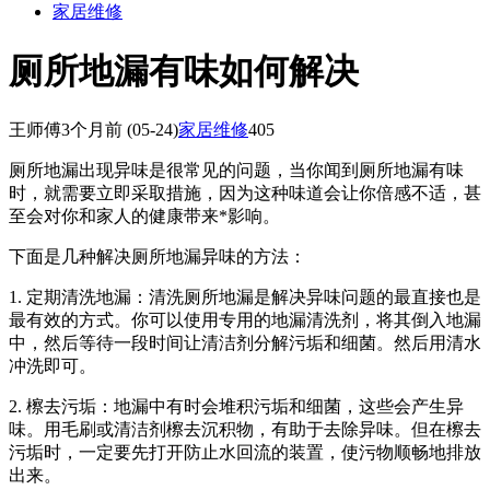
家居维修
厕所地漏有味如何解决
王师傅
3个月前
(05-24)
家居维修
405
厕所地漏出现异味是很常见的问题，当你闻到厕所地漏有味
时，就需要立即采取措施，因为这种味道会让你倍感不适，甚
至会对你和家人的健康带来*影响。
下面是几种解决厕所地漏异味的方法：
1. 定期清洗地漏：清洗厕所地漏是解决异味问题的最直接也是
最有效的方式。你可以使用专用的地漏清洗剂，将其倒入地漏
中，然后等待一段时间让清洁剂分解污垢和细菌。然后用清水
冲洗即可。
2. 檫去污垢：地漏中有时会堆积污垢和细菌，这些会产生异
味。用毛刷或清洁剂檫去沉积物，有助于去除异味。但在檫去
污垢时，一定要先打开防止水回流的装置，使污物顺畅地排放
出来。