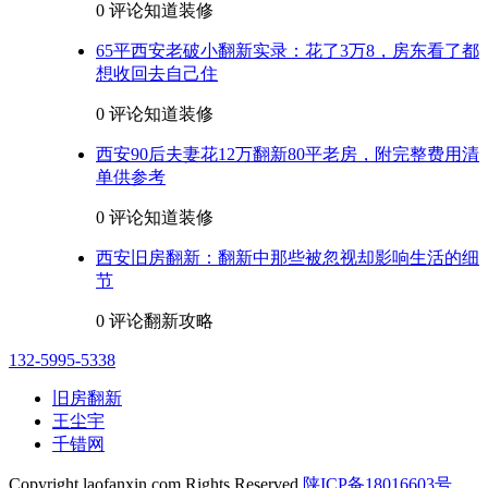
0 评论
知道装修
65平西安老破小翻新实录：花了3万8，房东看了都
想收回去自己住
0 评论
知道装修
西安90后夫妻花12万翻新80平老房，附完整费用清
单供参考
0 评论
知道装修
西安旧房翻新：翻新中那些被忽视却影响生活的细
节
0 评论
翻新攻略
132-5995-5338
旧房翻新
王尘宇
千错网
Copyright laofanxin.com Rights Reserved.
陕ICP备18016603号