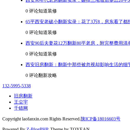
西安90年代老房翻新实录：砸掉三堵墙后多出20平
0 评论
知道装修
65平西安老破小翻新实录：花了3万8，房东看了都
0 评论
知道装修
西安90后夫妻花12万翻新80平老房，附完整费用清
0 评论
知道装修
西安旧房翻新：翻新中那些被忽视却影响生活的细
0 评论
翻新攻略
132-5995-5338
旧房翻新
王尘宇
千错网
Copyright laofanxin.com Rights Reserved.
陕ICP备18016603号
Powered By
Z-BlogPHP
. Theme by TOYEAN.