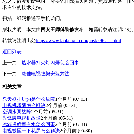
总之，微波炉断电时，需要先排除插头问题，然后通过逐一排
求专业的技术支持。
扫描二维码推送至手机访问。
版权声明：本文由
西安王师傅装修
发布，如需转载请注明出处
转载请注明出处
https://www.laofanxin.com/post/296211.html
返回列表
上一篇：
热水器打火灯闪烁怎么回事
下一篇：
康佳电视挂架安装方法
相关文章
乐天壁挂炉p4是什么故障
1个月前
(07-03)
电视机超薄怎么解决
2个月前
(05-31)
空调水泵故障
2个月前
(05-31)
先锋牌电视机故障
2个月前
(05-31)
冰箱保鲜室有水怎么回事
2个月前
(05-31)
电视被砸一下花屏怎么解决
2个月前
(05-30)