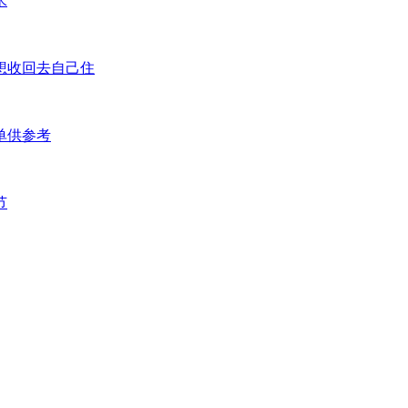
米
想收回去自己住
单供参考
节