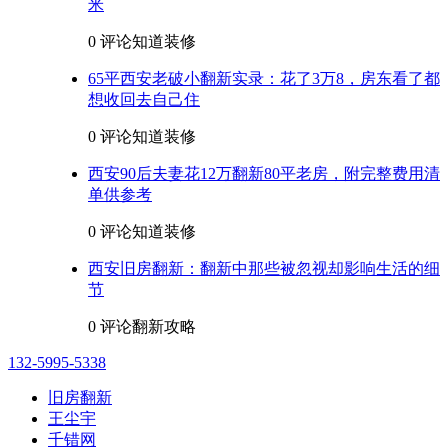
米
0 评论
知道装修
65平西安老破小翻新实录：花了3万8，房东看了都
想收回去自己住
0 评论
知道装修
西安90后夫妻花12万翻新80平老房，附完整费用清
单供参考
0 评论
知道装修
西安旧房翻新：翻新中那些被忽视却影响生活的细
节
0 评论
翻新攻略
132-5995-5338
旧房翻新
王尘宇
千错网