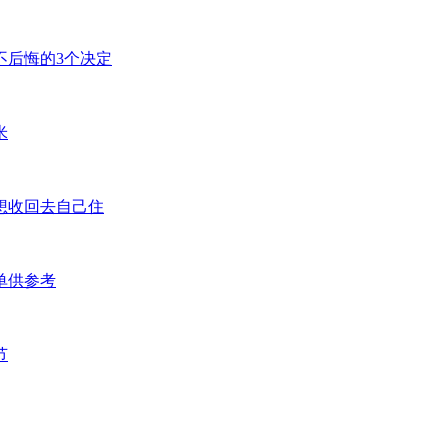
不后悔的3个决定
米
想收回去自己住
单供参考
节