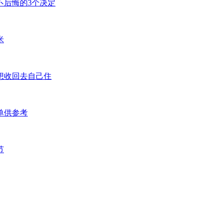
不后悔的3个决定
米
想收回去自己住
单供参考
节