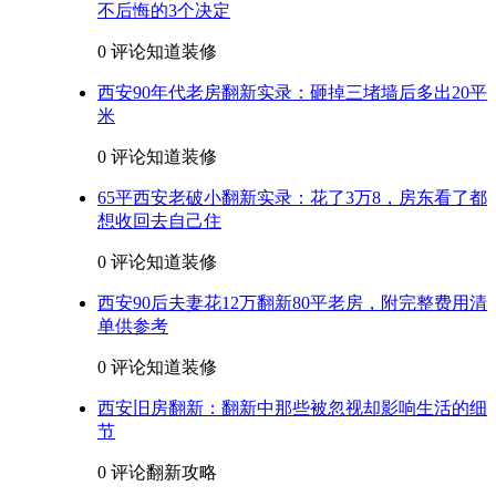
不后悔的3个决定
0 评论
知道装修
西安90年代老房翻新实录：砸掉三堵墙后多出20平
米
0 评论
知道装修
65平西安老破小翻新实录：花了3万8，房东看了都
想收回去自己住
0 评论
知道装修
西安90后夫妻花12万翻新80平老房，附完整费用清
单供参考
0 评论
知道装修
西安旧房翻新：翻新中那些被忽视却影响生活的细
节
0 评论
翻新攻略