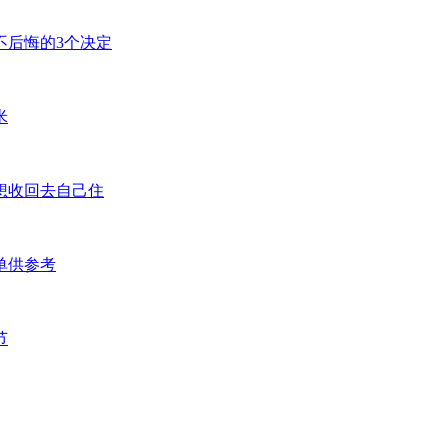
不后悔的3个决定
米
想收回去自己住
单供参考
节