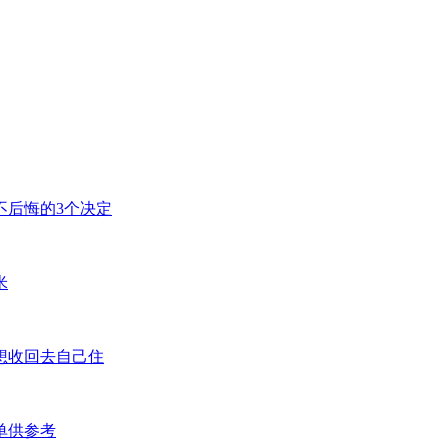
不后悔的3个决定
米
想收回去自己住
单供参考