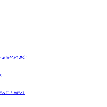
不后悔的3个决定
米
想收回去自己住