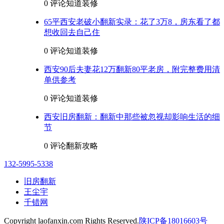
0 评论
知道装修
65平西安老破小翻新实录：花了3万8，房东看了都
想收回去自己住
0 评论
知道装修
西安90后夫妻花12万翻新80平老房，附完整费用清
单供参考
0 评论
知道装修
西安旧房翻新：翻新中那些被忽视却影响生活的细
节
0 评论
翻新攻略
132-5995-5338
旧房翻新
王尘宇
千错网
Copyright laofanxin.com Rights Reserved.
陕ICP备18016603号