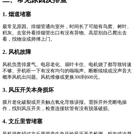
1. 烟道堵塞
最常见原因。排烟管通向室外，时间长了可能有鸟窝、树叶、
积灰。去室外看排烟管出口有没有异物。高层别自己爬出去
看，找物业或师傅上门。
2. 风机故障
风机负责排废气。电容老化、扇叶卡住、电机烧了都导致转速
不够。开机听一下有没有均匀的嗡嗡声。断断续续或没声音大
概率风机出问题。风机维修或更换300到600元。
3. 风压开关本身损坏
膜片老化破裂或开关触点氧化导致误报。需拆开外壳断电操
作，找到风压开关，检查连接软管有没有脱落破损。
4. 文丘里管堵塞
风机排气经过文丘里管产生负压给风压开关检测。积灰或冷凝