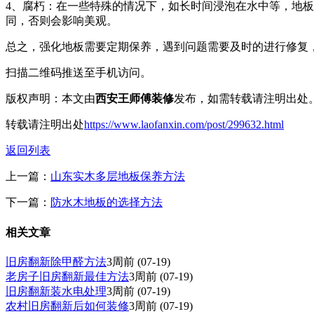
4、腐朽：在一些特殊的情况下，如长时间浸泡在水中等，地
同，否则会影响美观。
总之，强化地板需要定期保养，遇到问题需要及时的进行修复
扫描二维码推送至手机访问。
版权声明：本文由
西安王师傅装修
发布，如需转载请注明出处
转载请注明出处
https://www.laofanxin.com/post/299632.html
返回列表
上一篇：
山东实木多层地板保养方法
下一篇：
防水木地板的选择方法
相关文章
旧房翻新除甲醛方法
3周前
(07-19)
老房子旧房翻新最佳方法
3周前
(07-19)
旧房翻新装水电处理
3周前
(07-19)
农村旧房翻新后如何装修
3周前
(07-19)