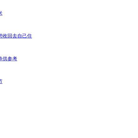
米
想收回去自己住
单供参考
节