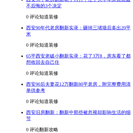
不后悔的3个决定
0 评论
知道装修
西安90年代老房翻新实录：砸掉三堵墙后多出20平
米
0 评论
知道装修
65平西安老破小翻新实录：花了3万8，房东看了都
想收回去自己住
0 评论
知道装修
西安90后夫妻花12万翻新80平老房，附完整费用清
单供参考
0 评论
知道装修
西安旧房翻新：翻新中那些被忽视却影响生活的细
节
0 评论
翻新攻略