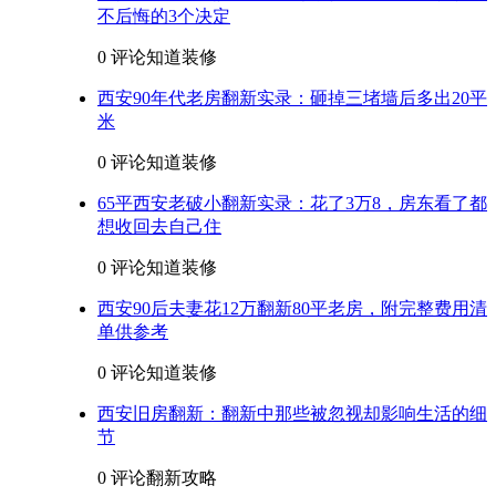
不后悔的3个决定
0 评论
知道装修
西安90年代老房翻新实录：砸掉三堵墙后多出20平
米
0 评论
知道装修
65平西安老破小翻新实录：花了3万8，房东看了都
想收回去自己住
0 评论
知道装修
西安90后夫妻花12万翻新80平老房，附完整费用清
单供参考
0 评论
知道装修
西安旧房翻新：翻新中那些被忽视却影响生活的细
节
0 评论
翻新攻略