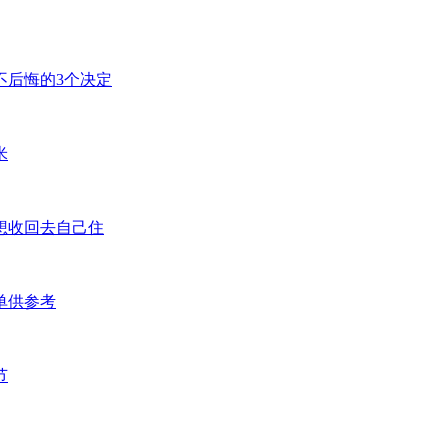
不后悔的3个决定
米
想收回去自己住
单供参考
节