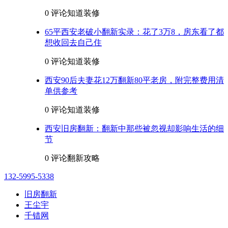
0 评论
知道装修
65平西安老破小翻新实录：花了3万8，房东看了都
想收回去自己住
0 评论
知道装修
西安90后夫妻花12万翻新80平老房，附完整费用清
单供参考
0 评论
知道装修
西安旧房翻新：翻新中那些被忽视却影响生活的细
节
0 评论
翻新攻略
132-5995-5338
旧房翻新
王尘宇
千错网