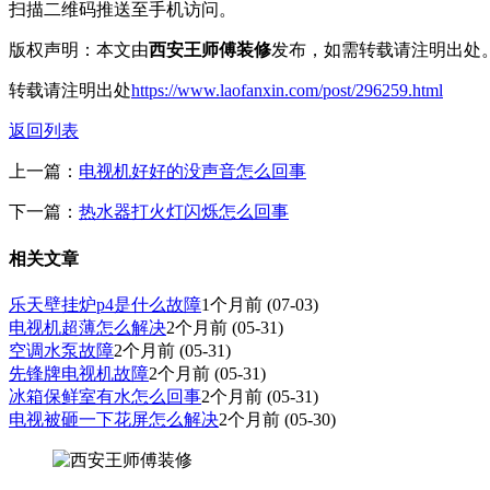
扫描二维码推送至手机访问。
版权声明：本文由
西安王师傅装修
发布，如需转载请注明出处
转载请注明出处
https://www.laofanxin.com/post/296259.html
返回列表
上一篇：
电视机好好的没声音怎么回事
下一篇：
热水器打火灯闪烁怎么回事
相关文章
乐天壁挂炉p4是什么故障
1个月前
(07-03)
电视机超薄怎么解决
2个月前
(05-31)
空调水泵故障
2个月前
(05-31)
先锋牌电视机故障
2个月前
(05-31)
冰箱保鲜室有水怎么回事
2个月前
(05-31)
电视被砸一下花屏怎么解决
2个月前
(05-30)