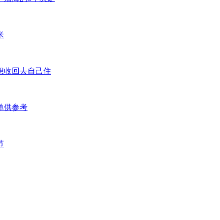
米
想收回去自己住
单供参考
节