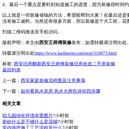
4、最后一个重点是要时刻知道施工的进度，因为装修得时间
以上就是一些装修省钱的方法，希望能帮到大家！在最后还是
没有
偷工减料
。
当然还有很多方面，所以装修是个大工程，花
扫描二维码推送至手机访问。
版权声明：本文由
西安王师傅装修
发布，如需转载请注明出处
转载请注明出处
https://www.laofanxin.com/post/310873.html
标签:
西安旧房翻新
西安王师傅装修
旧房改造
二手房装修
返回列表
上一篇：
西安家庭装修流程图及注意事项
下一篇：
如何看风水选房 风水大师告诉你四步骤
相关文章
幼儿园绿化环境布置图片
7小时前
瓷砖什么是干铺什么是湿铺
7小时前
室内地坪施工工艺流程是什么
7小时前