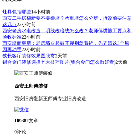
灶具包括哪些
14小时前
西安二手房翻新要不要砸墙？承重墙怎么分辨，拆改前要注意
这几点
22小时前
西安老房水电改造：明线改暗线怎么改？老师傅讲施工要点和
验收标准
22小时前
西安墙面翻新：老房墙皮起鼓开裂别急着铲，先弄清这3个原
因再动手
22小时前
狭长客厅装修效果图欣赏
2天前
铝合金门装修选择七大技巧图片(铝合金门怎么做好看)
2天前
西安王师傅装修
西安旧房翻新王师傅专业旧房改造
109382
文章
0
评论