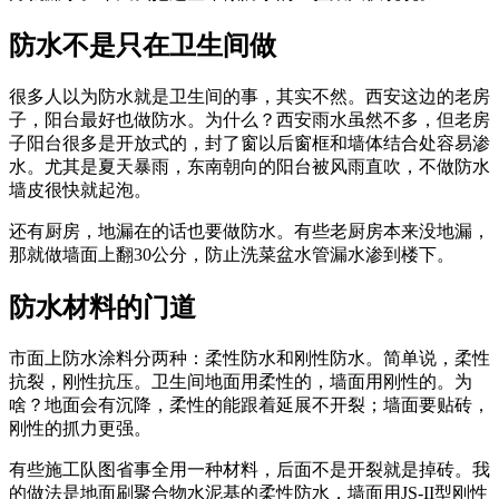
防水不是只在卫生间做
很多人以为防水就是卫生间的事，其实不然。西安这边的老房
子，阳台最好也做防水。为什么？西安雨水虽然不多，但老房
子阳台很多是开放式的，封了窗以后窗框和墙体结合处容易渗
水。尤其是夏天暴雨，东南朝向的阳台被风雨直吹，不做防水
墙皮很快就起泡。
还有厨房，地漏在的话也要做防水。有些老厨房本来没地漏，
那就做墙面上翻30公分，防止洗菜盆水管漏水渗到楼下。
防水材料的门道
市面上防水涂料分两种：柔性防水和刚性防水。简单说，柔性
抗裂，刚性抗压。卫生间地面用柔性的，墙面用刚性的。为
啥？地面会有沉降，柔性的能跟着延展不开裂；墙面要贴砖，
刚性的抓力更强。
有些施工队图省事全用一种材料，后面不是开裂就是掉砖。我
的做法是地面刷聚合物水泥基的柔性防水，墙面用JS-II型刚性