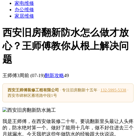
家电维修
办公维修
家居维修
西安旧房翻新防水怎么做才放
心？王师傅教你从根上解决问
题
王师傅
3周前
(07-19)
翻新攻略
49
西安王师傅装修工程有限公司
· 专注旧房翻新十五年 ·
132-5995-5338
·
西安市碑林区雁塔路中段1号
我是王师傅，在西安做装修二十年。要说翻新里头最让人头疼
的，防水绝对算一个。做好了能用十几年，做不好住进去三个
月就漏水。今天我把这些年做防水的经验跟大伙说说。