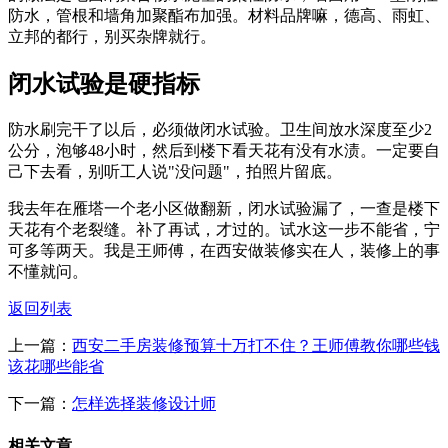
防水，管根和墙角加聚酯布加强。材料品牌嘛，德高、雨虹、
立邦的都行，别买杂牌就行。
闭水试验是硬指标
防水刷完干了以后，必须做闭水试验。卫生间放水深度至少2
公分，泡够48小时，然后到楼下看天花有没有水渍。一定要自
己下去看，别听工人说"没问题"，拍照片留底。
我去年在雁塔一个老小区做翻新，闭水试验漏了，一查是楼下
天花有个老裂缝。补了再试，才过的。试水这一步不能省，宁
可多等两天。我是王师傅，在西安做装修实在人，装修上的事
不懂就问。
返回列表
上一篇：
西安二手房装修预算十万打不住？王师傅教你哪些钱
该花哪些能省
下一篇：
怎样选择装修设计师
相关文章