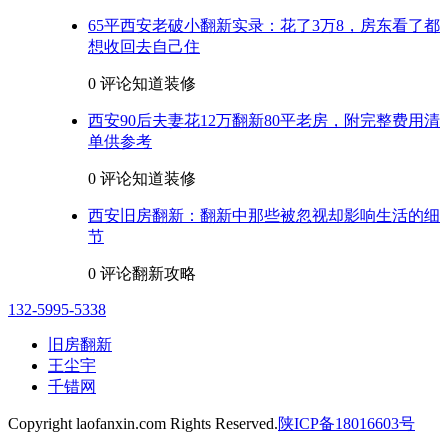
65平西安老破小翻新实录：花了3万8，房东看了都
想收回去自己住
0 评论
知道装修
西安90后夫妻花12万翻新80平老房，附完整费用清
单供参考
0 评论
知道装修
西安旧房翻新：翻新中那些被忽视却影响生活的细
节
0 评论
翻新攻略
132-5995-5338
旧房翻新
王尘宇
千错网
Copyright laofanxin.com Rights Reserved.
陕ICP备18016603号