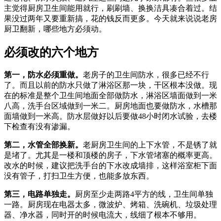
主觉得厨房卫生间能用就行，刷刷墙、换换洁具凑合着过。结
果没过两年又要重新搞，花的钱反而更多。今天就来说说老房
厨卫翻新，哪些地方必须动。
必须改的六个地方
第一，防水必须重做。
老房子的卫生间防水，很多已经不行
了。而且以前的防水只做了淋浴区那一块，干区根本没做。现
在的标准是整个卫生间地面全部做防水，淋浴区墙面做到一米
八高，洗手台区域做到一米二。厨房地面也要做防水，水槽那
面墙做到一米高。防水层做好以后要做48小时闭水试验，去楼
下检查有没有渗漏。
第二，水管全部换新。
老厨房卫生间的上下水管，不是锈了就
是堵了。尤其是一楼和顶楼的房子，下水管堵塞的概率更高。
改水的时候，建议把洗手台的下水改成墙排，这样浴室柜下面
没有管子，打扫卫生方便，也能多放东西。
第三，电路单独走。
厨房至少走两路4平方的线，卫生间单独
一路。厨房现在电器太多，微波炉、烤箱、洗碗机、垃圾处理
器、净水器，同时开的时候电流大，线细了根本不够用。