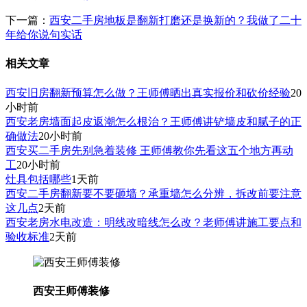
下一篇：
西安二手房地板是翻新打磨还是换新的？我做了二十
年给你说句实话
相关文章
西安旧房翻新预算怎么做？王师傅晒出真实报价和砍价经验
20
小时前
西安老房墙面起皮返潮怎么根治？王师傅讲铲墙皮和腻子的正
确做法
20小时前
西安买二手房先别急着装修 王师傅教你先看这五个地方再动
工
20小时前
灶具包括哪些
1天前
西安二手房翻新要不要砸墙？承重墙怎么分辨，拆改前要注意
这几点
2天前
西安老房水电改造：明线改暗线怎么改？老师傅讲施工要点和
验收标准
2天前
西安王师傅装修