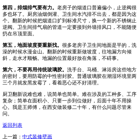
第四，排烟排气要有力。
老房子的烟道口普遍偏小，止逆阀很
多也坏了。厨房油烟倒灌、卫生间水汽排不出去，都是因为这
个。翻新的时候把烟道口扩到标准尺寸，换一个新的不锈钢止
逆阀。卫生间排气扇的管道一定要接到外墙排风口，不能随便
扔在吊顶里面。
第五，地面坡度要重新找。
很多老房子卫生间地面是平的，洗
澡的时候水漫金山。翻新的时候重新做坡度，往地漏方向倾
斜，走水才顺畅。地漏的位置最好放在角落，不碍事。
第六，不要再用传统玻璃胶。
洗手台、马桶、淋浴房这些地方
的密封，要用防霉的中性密封胶。普通玻璃胶在潮湿环境里两
三个月就发黑发霉了，看着恶心还不好清理。
厨卫翻新说难也难，说简单也简单。难在涉及的工种多、工序
复杂；简单在面积小、只要一步到位做好，后面十年不用操
心。我是王师傅，在西安做装修二十年，有什么问题尽管来
问。
返回列表
上一篇：
中式装修壁画