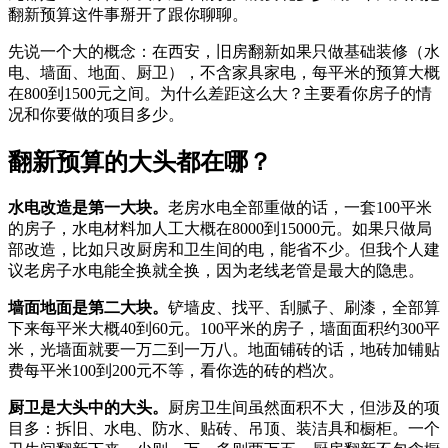
翻新预算这件事掰开了跟你聊聊。
先说一个大的概念：在西安，旧房翻新如果只做基础装修（水
电、墙面、地面、厨卫），不含家具家电，每平米的预算大概
在800到1500元之间。为什么差距这么大？主要看你房子的情
况和你要做的项目多少。
翻新预算的大头都在哪？
水电改造是第一大块。
老房水电全部重做的话，一套100平米
的房子，水电材料加人工大概在8000到15000元。如果只做局
部改造，比如只改厨房和卫生间的电，能省不少。但我个人建
议老房子水电能全换就全换，因为老线老管是最大的隐患。
墙面地面是第二大块。
铲墙皮、找平、刮腻子、刷漆，全部算
下来每平米大概40到60元。100平米的房子，墙面面积约300平
米，光墙面就要一万二到一万八。地面铺砖的话，地砖加铺贴
费每平米100到200元不等，看你选的砖的档次。
厨卫是大头中的大头。
厨房卫生间虽然面积不大，但涉及的项
目多：拆旧、水电、防水、贴砖、吊顶、装洁具和橱柜。一个