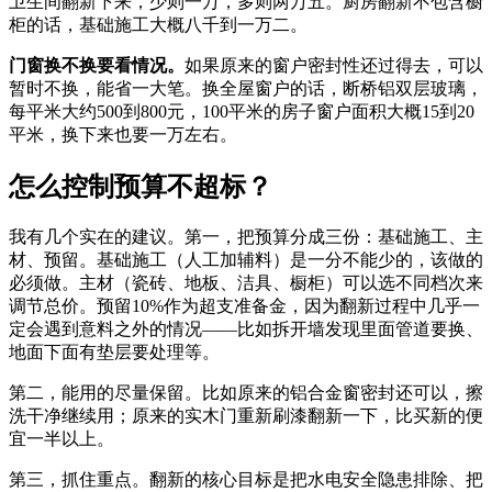
卫生间翻新下来，少则一万，多则两万五。厨房翻新不包含橱
柜的话，基础施工大概八千到一万二。
门窗换不换要看情况。
如果原来的窗户密封性还过得去，可以
暂时不换，能省一大笔。换全屋窗户的话，断桥铝双层玻璃，
每平米大约500到800元，100平米的房子窗户面积大概15到20
平米，换下来也要一万左右。
怎么控制预算不超标？
我有几个实在的建议。第一，把预算分成三份：基础施工、主
材、预留。基础施工（人工加辅料）是一分不能少的，该做的
必须做。主材（瓷砖、地板、洁具、橱柜）可以选不同档次来
调节总价。预留10%作为超支准备金，因为翻新过程中几乎一
定会遇到意料之外的情况——比如拆开墙发现里面管道要换、
地面下面有垫层要处理等。
第二，能用的尽量保留。比如原来的铝合金窗密封还可以，擦
洗干净继续用；原来的实木门重新刷漆翻新一下，比买新的便
宜一半以上。
第三，抓住重点。翻新的核心目标是把水电安全隐患排除、把