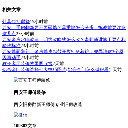
相关文章
灶具包括哪些
15小时前
西安二手房翻新要不要砸墙？承重墙怎么分辨，拆改前要注意
这几点
23小时前
西安老房水电改造：明线改暗线怎么改？老师傅讲施工要点和
验收标准
23小时前
西安墙面翻新：老房墙皮起鼓开裂别急着铲，先弄清这3个原
因再动手
23小时前
狭长客厅装修效果图欣赏
2天前
铝合金门装修选择七大技巧图片(铝合金门怎么做好看)
2天前
西安王师傅装修
西安旧房翻新王师傅专业旧房改造
109382
文章