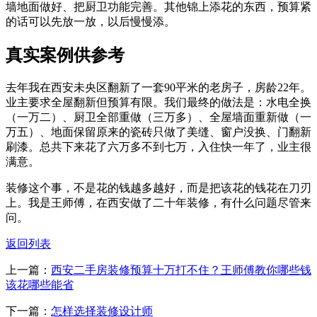
墙地面做好、把厨卫功能完善。其他锦上添花的东西，预算紧
的话可以先放一放，以后慢慢添。
真实案例供参考
去年我在西安未央区翻新了一套90平米的老房子，房龄22年。
业主要求全屋翻新但预算有限。我们最终的做法是：水电全换
（一万二）、厨卫全部重做（三万多）、全屋墙面重新做（一
万五）、地面保留原来的瓷砖只做了美缝、窗户没换、门翻新
刷漆。总共下来花了六万多不到七万，入住快一年了，业主很
满意。
装修这个事，不是花的钱越多越好，而是把该花的钱花在刀刃
上。我是王师傅，在西安做了二十年装修，有什么问题尽管来
问。
返回列表
上一篇：
西安二手房装修预算十万打不住？王师傅教你哪些钱
该花哪些能省
下一篇：
怎样选择装修设计师