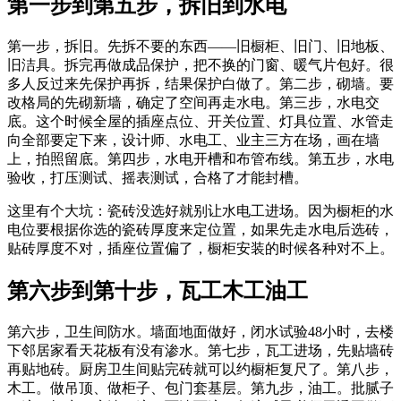
第一步到第五步，拆旧到水电
第一步，拆旧。先拆不要的东西——旧橱柜、旧门、旧地板、
旧洁具。拆完再做成品保护，把不换的门窗、暖气片包好。很
多人反过来先保护再拆，结果保护白做了。第二步，砌墙。要
改格局的先砌新墙，确定了空间再走水电。第三步，水电交
底。这个时候全屋的插座点位、开关位置、灯具位置、水管走
向全部要定下来，设计师、水电工、业主三方在场，画在墙
上，拍照留底。第四步，水电开槽和布管布线。第五步，水电
验收，打压测试、摇表测试，合格了才能封槽。
这里有个大坑：瓷砖没选好就别让水电工进场。因为橱柜的水
电位要根据你选的瓷砖厚度来定位置，如果先走水电后选砖，
贴砖厚度不对，插座位置偏了，橱柜安装的时候各种对不上。
第六步到第十步，瓦工木工油工
第六步，卫生间防水。墙面地面做好，闭水试验48小时，去楼
下邻居家看天花板有没有渗水。第七步，瓦工进场，先贴墙砖
再贴地砖。厨房卫生间贴完砖就可以约橱柜复尺了。第八步，
木工。做吊顶、做柜子、包门套基层。第九步，油工。批腻子