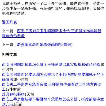
我是王师傅，在西安干了二十多年装修。顺序这件事，少走一
步就少花一笔冤枉钱。有装修打算的，先来找我聊聊，我帮你
把流程排清楚。
返回列表
上一篇：
西安旧房厨房卫生间翻新多少钱 王师傅2026年最新
报价给你参考
下一篇：
老婆闺蜜老向她借钱(闺蜜问借钱)
相关文章
西安旧房翻新预算怎么做？王师傅晒出真实报价和砍价经验
19
小时前
西安老房墙面起皮返潮怎么根治？王师傅讲铲墙皮和腻子的正
确做法
19小时前
西安买二手房先别急着装修 王师傅教你先看这五个地方再动
工
19小时前
灶具包括哪些
1天前
西安二手房翻新要不要砸墙？承重墙怎么分辨，拆改前要注意
这几点
2天前