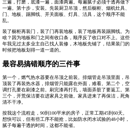
三遍，打磨，底漆一遍，面漆两遍。每遍腻子必须干透再做下
一遍。第十步，安装。先装厨卫吊顶，然后橱柜、烟机灶具、
门、地板、踢脚线、开关面板、灯具、洁具，这个顺序不能
乱。
装了橱柜再装门，装了门再装地板，装了地板再装踢脚线。为
啥？因为地板和门之间有收口条，顺序反了收口对不上。这些
年我见过太多业主自己找人装修，木地板先铺了，结果装门的
时候把地板划得一道一道的。
最容易搞错顺序的三件事
第一个，燃气热水器要在吊顶之前装。排烟管走吊顶里面，吊
顶装了再装热水器，排烟管只能露在外面，难看。第二个，空
调打孔要在刷漆之前。刷完漆再打孔，墙面弄脏了要返工。第
三个，开荒保洁要在进家具之前做。家具进来了再保洁，死角
清不干净。
按我这个流程走，90到100平米的房子，正常工期45到60天。
想快可以，但有些工序不能抢，比如防水闭水试验的48小时，
腻子每遍干透的时间，这都不能省。