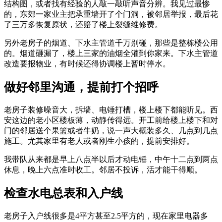
结构图，或者找有经验的人敲一敲听声音分辨。我见过最惨
的，东郊一家业主把承重墙开了个门洞，被邻居举报，最后花
了三万多恢复原状，还赔了楼上裂缝维修费。
另外老房子的烟道、下水主管道千万别碰，那些是整栋楼公用
的。烟道砸漏了，楼上三家的油烟全灌到你家来。下水主管道
改造要报物业，有时候还得协调楼上暂时停水。
做好邻里沟通，提前打个招呼
老房子装修噪音大，拆墙、电锤打槽，楼上楼下都能听见。西
安这边的老小区楼板薄，动静传得远。开工前给楼上楼下和对
门的邻居送个果篮或者牛奶，说一声大概装多久、几点到几点
施工。尤其家里有老人或者刚生小孩的，提前安排好。
我带队从来都是早上八点半以后才动电锤，中午十二点到两点
休息，晚上六点准时收工。邻居不投诉，活才能干得顺。
检查水电总表和入户线
老房子入户线很多是4平方甚至2.5平方的，现在家里电器多