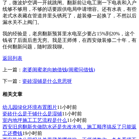
了，微波炉空调一开就跳闸。翻新前让电工测一下电表和入户
线够不够用，不够的话要跟供电局申请增容。还有水表，有些
老式水表藏在管道井里头锈死了，趁装修一起换了，不然以后
漏水关不上阀门。
我的经验是，老房翻新预算里水电至少要占15%到20%，这个
钱省了后面后患无穷。我是王师傅，在西安做装修二十年，有
任何翻新问题，随时跟我聊。
返回列表
上一篇：
老婆闺蜜老向她借钱(闺蜜问借钱)
下一篇：
瓷砖湿铺是什么意思呀
相关文章
幼儿园绿化环境布置图片
11小时前
瓷砖什么是干铺什么是湿铺
11小时前
室内地坪施工工艺流程是什么
11小时前
西安旧房翻新先做防水还是先改水电，施工顺序搞反了只能返
工还费钱
19小时前