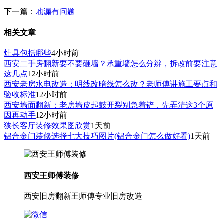
下一篇：
地漏有问题
相关文章
灶具包括哪些
4小时前
西安二手房翻新要不要砸墙？承重墙怎么分辨，拆改前要注意
这几点
12小时前
西安老房水电改造：明线改暗线怎么改？老师傅讲施工要点和
验收标准
12小时前
西安墙面翻新：老房墙皮起鼓开裂别急着铲，先弄清这3个原
因再动手
12小时前
狭长客厅装修效果图欣赏
1天前
铝合金门装修选择七大技巧图片(铝合金门怎么做好看)
1天前
西安王师傅装修
西安旧房翻新王师傅专业旧房改造