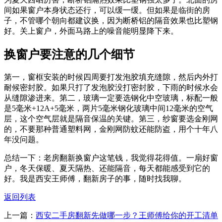
间如果窗户本身状态还行，可以缓一缓。但如果是临街的房
子，不管哪个朝向都建议换，因为断桥铝的隔音效果也比塑钢
好。关上窗户，外面马路上的噪音能明显降下来。
换窗户要注意的几个细节
第一，窗框安装的时候四周要打发泡胶填充缝隙，然后内外打
耐候密封胶。如果只打了发泡胶没打密封胶，下雨的时候水会
从缝隙渗进来。第二，玻璃一定要选钢化中空玻璃，标配一般
是5毫米+12A+5毫米，两片5毫米钢化玻璃中间12毫米的空气
层，这个空气层就是隔音保温的关键。第三，纱窗要选金刚网
的，不要那种普通塑料网，金刚网防蚊还能防盗，用个十年八
年没问题。
总结一下：老房翻新换窗户这笔钱，我觉得花得值。一扇好窗
户，冬天保暖、夏天隔热、还能隔音，每天都能感受到它的
好。我是西安王师傅，翻新房子的事，随时找我聊。
返回列表
上一篇：
西安二手房翻新先做哪一步？王师傅给你的开工清单