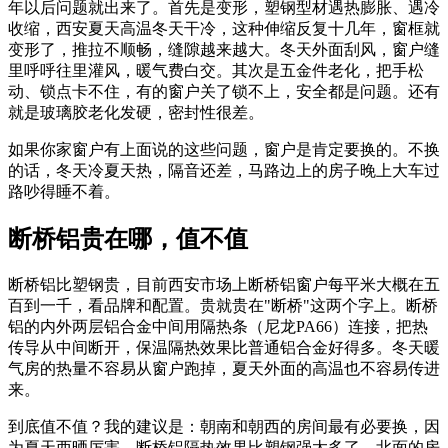
年以后问题就出来了。首先是变形，塑钢型材遇热膨胀、遇冷
收缩，西安夏天高温冬天干冷，这种伸缩反复十几年，窗框就
变形了，推拉不顺畅，缝隙越来越大。冬天外面刮风，窗户缝
里呼呼往里灌风，暖气费白交。其次是五金件老化，把手松
动、锁点卡不住，有的窗户关了锁不上，安全都是问题。还有
就是玻璃胶老化发硬，密封性很差。
如果你家窗户有上面说的这些问题，窗户是肯定要换的。不换
的话，冬天冷夏天热，隔音还差，马路边上的房子晚上大车过
路吵得睡不着。
断桥铝贵在哪，值不值
断桥铝比塑钢贵，目前西安市场上断桥铝窗户每平米大概在五
百到一千，看品牌和配置。贵就贵在"断桥"这两个字上。断桥
铝的内外两层铝合金中间用隔热条（尼龙PA66）连接，把热
传导从中间断开，保温隔热效果比普通铝合金好得多。冬天暖
气房的热量不容易从窗户跑掉，夏天外面的高温也不容易传进
来。
到底值不值？我的建议是：朝南和朝西的房间最有必要换，因
为夏天西晒厉害，断桥铝隔热效果比塑钢强太多了。北面的房