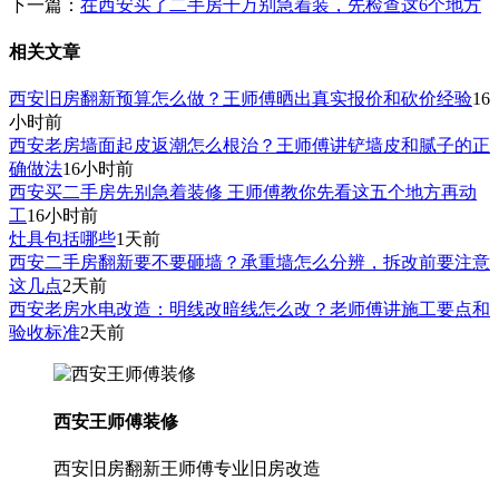
下一篇：
在西安买了二手房千万别急着装，先检查这6个地方
相关文章
西安旧房翻新预算怎么做？王师傅晒出真实报价和砍价经验
16
小时前
西安老房墙面起皮返潮怎么根治？王师傅讲铲墙皮和腻子的正
确做法
16小时前
西安买二手房先别急着装修 王师傅教你先看这五个地方再动
工
16小时前
灶具包括哪些
1天前
西安二手房翻新要不要砸墙？承重墙怎么分辨，拆改前要注意
这几点
2天前
西安老房水电改造：明线改暗线怎么改？老师傅讲施工要点和
验收标准
2天前
西安王师傅装修
西安旧房翻新王师傅专业旧房改造