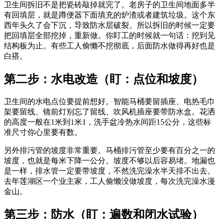
卫生间拆旧不是把瓷砖敲掉就完了。老房子的卫生间地面多半
有回填层，就是蹲便器下面填充的炉渣或者建筑垃圾。这个东
西年头久了会下沉，导致防水层破裂。所以拆旧的时候一定要
把回填层全部挖掉，重新做。你盯工的时候就一句话：挖到见
结构板为止。有些工人偷懒不挖彻底，后面防水做得再好也是
白搭。
第二步：水电改造（盯：点位和坡度）
卫生间的水电点位要提前想好。智能马桶要留插座、电热毛巾
架要留线、镜前灯别忘了留线、吹风机插座要带防水盒。花洒
的高度一般在1米到1米1，洗手盆冷热水间距15公分，这些标
准尺寸你心里要有数。
另外排污管的坡度非常重要。马桶排污管至少要有百分之一的
坡度，也就是每米下降一公分。坡度不够以后容易堵。地漏也
是一样，排水管一定要带坡度，不然洗完澡水半天排不出去。
去年莲湖区一个业主家，工人偷懒没做坡度，每次洗完澡水漫
金山。
第三步：防水（盯：遍数和闭水试验）