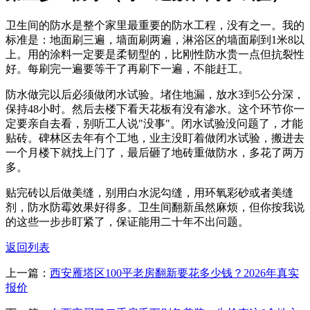
卫生间的防水是整个家里最重要的防水工程，没有之一。我的
标准是：地面刷三遍，墙面刷两遍，淋浴区的墙面刷到1米8以
上。用的涂料一定要是柔韧型的，比刚性防水贵一点但抗裂性
好。每刷完一遍要等干了再刷下一遍，不能赶工。
防水做完以后必须做闭水试验。堵住地漏，放水3到5公分深，
保持48小时。然后去楼下看天花板有没有渗水。这个环节你一
定要亲自去看，别听工人说"没事"。闭水试验没问题了，才能
贴砖。碑林区去年有个工地，业主没盯着做闭水试验，搬进去
一个月楼下就找上门了，最后砸了地砖重做防水，多花了两万
多。
贴完砖以后做美缝，别用白水泥勾缝，用环氧彩砂或者美缝
剂，防水防霉效果好得多。卫生间翻新虽然麻烦，但你按我说
的这些一步步盯紧了，保证能用二十年不出问题。
返回列表
上一篇：
西安雁塔区100平老房翻新要花多少钱？2026年真实
报价